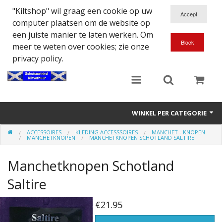
"Kiltshop" wil graag een cookie op uw
computer plaatsen om de website op
een juiste manier te laten werken. Om
meer te weten over cookies; zie onze
privacy policy.
WINKEL PER CATEGORIE
ACCESSOIRES
KLEDING ACCESSSOIRES
MANCHET - KNOPEN
Accessoires
MANCHETKNOPEN
MANCHETKNOPEN SCHOTLAND SALTIRE
Doedelzakspeler
Manchetknopen Schotland
Eten en Drinken
Saltire
Kilt - Kleding
€21.95