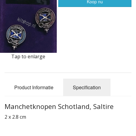
Highland Titles
Koop nu
Verhuur
AFGEPRIJST - UITVERKOOP
Tap to enlarge
Product Informatie
Specification
Manchetknopen Schotland, Saltire
2 x 2.8 cm