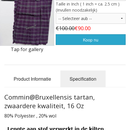
Highland Titles
Taille in Inch ( 1 inch = ca. 2.5 cm )
(Invullen noodzakelijk)
Verhuur
AFGEPRIJST - UITVERKOOP
€100.00
€90.00
Koop nu
Tap for gallery
Product Informatie
Specification
Commin@Bruxellensis tartan,
zwaardere kwaliteit, 16 Oz
80% Polyester , 20% wol