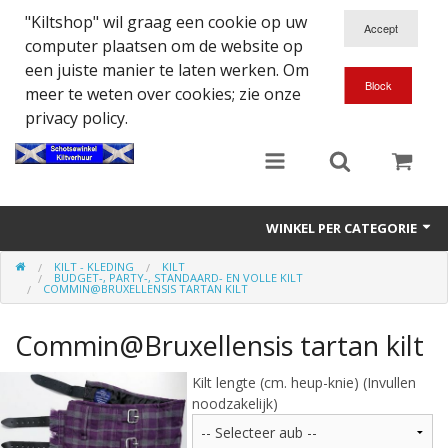
"Kiltshop" wil graag een cookie op uw
computer plaatsen om de website op
een juiste manier te laten werken. Om
meer te weten over cookies; zie onze
privacy policy.
WINKEL PER CATEGORIE
KILT - KLEDING
KILT
Accessoires
BUDGET-, PARTY-, STANDAARD- EN VOLLE KILT
COMMIN@BRUXELLENSIS TARTAN KILT
Doedelzakspeler
Commin@Bruxellensis tartan kilt
Eten en Drinken
Kilt lengte (cm. heup-knie) (Invullen
noodzakelijk)
Kilt - Kleding