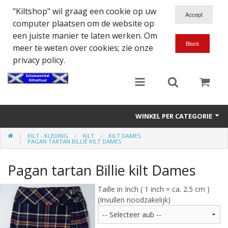
"Kiltshop" wil graag een cookie op uw
computer plaatsen om de website op
een juiste manier te laten werken. Om
meer te weten over cookies; zie onze
privacy policy.
WINKEL PER CATEGORIE
KILT - KLEDING
KILT
KILT DAMES
Accessoires
PAGAN TARTAN BILLIE KILT DAMES
Doedelzakspeler
Pagan tartan Billie kilt Dames
Eten en Drinken
Taille in Inch ( 1 inch = ca. 2.5 cm )
(Invullen noodzakelijk)
Kilt - Kleding