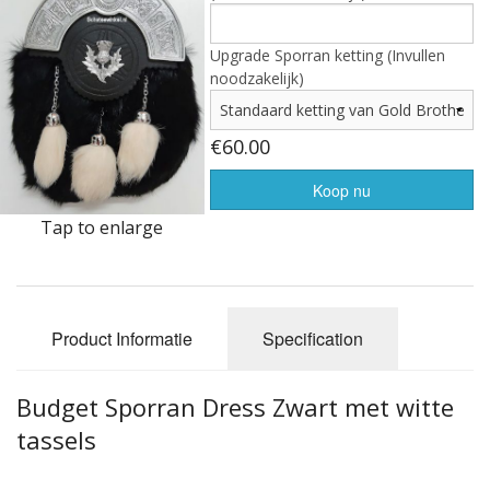
Highland Titles
Verhuur
Upgrade Sporran ketting (Invullen
noodzakelijk)
AFGEPRIJST - UITVERKOOP
€60.00
Koop nu
Tap to enlarge
Product Informatie
Specification
Budget Sporran Dress Zwart met witte
tassels