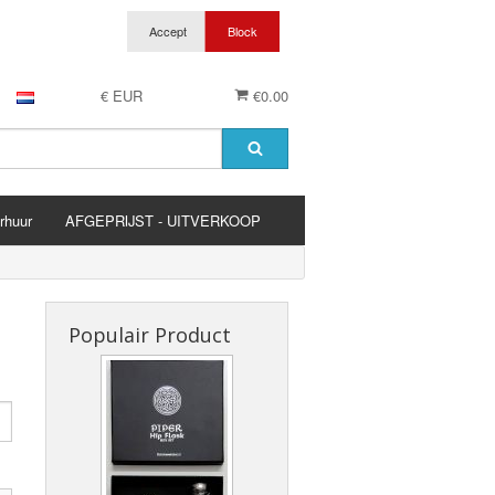
€ EUR
€0.00
rhuur
AFGEPRIJST - UITVERKOOP
es
Populair Product