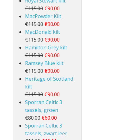
Royal Stewart kilt
€115.00
€90.00
MacPowder Kilt
€115.00
€90.00
MacDonald kilt
€115.00
€90.00
Hamilton Grey kilt
€115.00
€90.00
Ramsey Blue kilt
€115.00
€90.00
Heritage of Scotland
kilt
€115.00
€90.00
Sporran Celtic 3
tassels, groen
€80.00
€60.00
Sporran Celtic 3
tassels, zwart leer