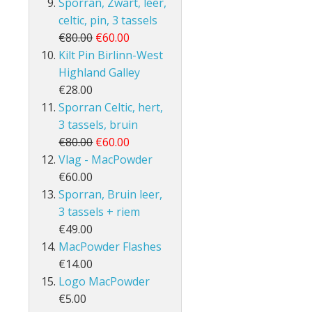
Sporran, Zwart, leer,
celtic, pin, 3 tassels
€80.00
€60.00
Kilt Pin Birlinn-West
Highland Galley
€28.00
Sporran Celtic, hert,
3 tassels, bruin
€80.00
€60.00
Vlag - MacPowder
€60.00
Sporran, Bruin leer,
3 tassels + riem
€49.00
MacPowder Flashes
€14.00
Logo MacPowder
€5.00