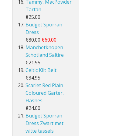
Tammy, MacPowder
Tartan
€25.00
Budget Sporran
Dress
€80.00
€60.00
Manchetknopen
Schotland Saltire
€21.95
Celtic Kilt Belt
€34.95
Scarlet Red Plain
Coloured Garter,
Flashes
€24.00
Budget Sporran
Dress Zwart met
witte tassels