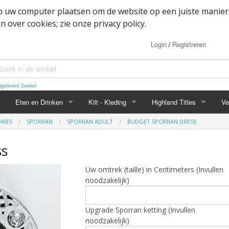
op uw computer plaatsen om de website op een juiste manier
 over cookies; zie onze privacy policy.
Login
Registreren
/
tgebreid Zoeken
Eten en Drinken
Kilt - Kleding
Highland Titles
Ve
IRES
SPORRAN
SPORRAN ADULT
BUDGET SPORRAN DRESS
Haggis
Belted kilt - Great kilt
Highland Titles accessoir
ss
ssoires
d
IRN-BRU
Boxer shorts
Uw omtrek (taille) in Centimeters (Invullen
or items
Mokken
Cape
noodzakelijk)
heden
Whisky
Dutch Friendship Tartan producten
Upgrade Sporran ketting (Invullen
Jacket
noodzakelijk)