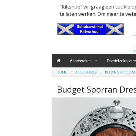
"Kiltshop" wil graag een cookie 
te laten werken. Om meer te weten
Ui
Accessoires
Doedelzakspeler
HOME
ACCESSOIRES
KLEDING ACCESSSO
Kleding accesssoires
Belt
Budget Sporran Dre
Collector items en Curiosa
MacPowder acce
Cap Badges Ou
Decoratie
Buckle
Militairy Collect
Doedelzak - Piper - muziek benodigd
Cap Badges
Wapenschild
Mondkapjes
Flashes