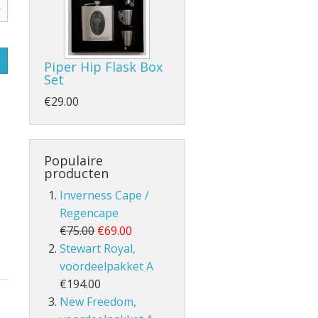
Piper Hip Flask Box
Set
- en Volle Kilt
€29.00
Populaire
producten
Inverness Cape /
lt
Regencape
€75.00
€69.00
Stewart Royal,
voordeelpakket A
€194.00
New Freedom,