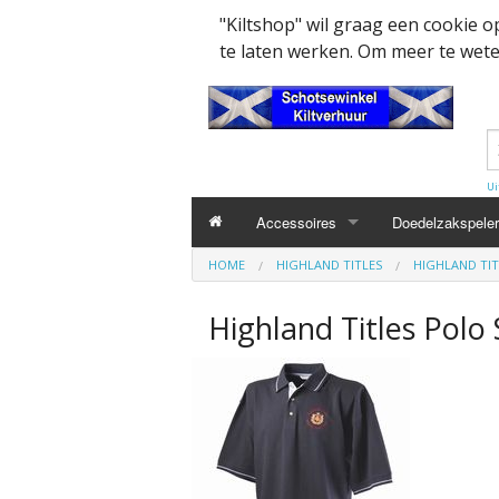
"Kiltshop" wil graag een cookie 
te laten werken. Om meer te weten
Ui
Accessoires
Doedelzakspeler
HOME
HIGHLAND TITLES
HIGHLAND TIT
Kleding accesssoires
Belt
Highland Titles Polo 
Collector items en Curiosa
MacPowder acce
Cap Badges Ou
Decoratie
Buckle
Militairy Collect
Doedelzak - Piper - muziek benodigd
Cap Badges
Wapenschild
Mondkapjes
Flashes