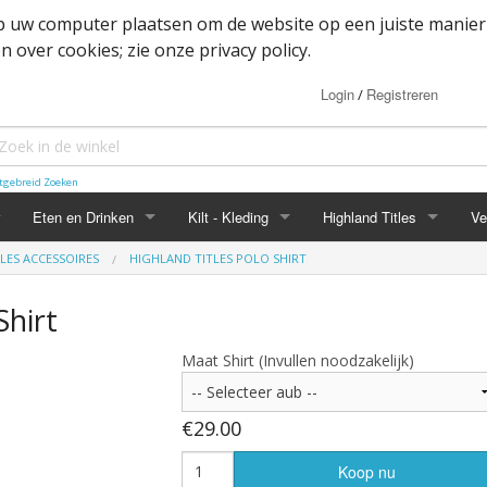
op uw computer plaatsen om de website op een juiste manier
 over cookies; zie onze privacy policy.
Login
Registreren
/
tgebreid Zoeken
Eten en Drinken
Kilt - Kleding
Highland Titles
Ve
LES ACCESSOIRES
HIGHLAND TITLES POLO SHIRT
Haggis
Belted kilt - Great kilt
Highland Titles accessoir
Shirt
ssoires
d
IRN-BRU
Boxer shorts
Maat Shirt (Invullen noodzakelijk)
or items
Mokken
Cape
heden
Whisky
Dutch Friendship Tartan producten
€29.00
Jacket
Koop nu