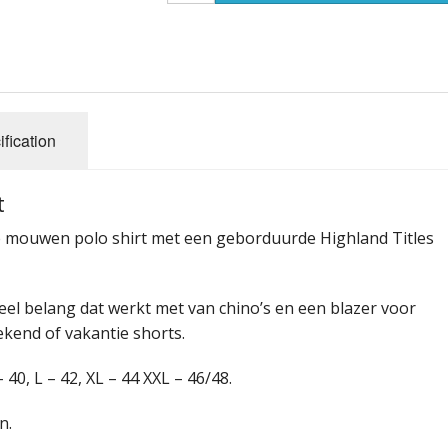
Jacobite shirt
eadware
Kilt
Kilt Dames
Kousen - Piper Hose
Budget-, Party-, Standaard
fication
en
Manchetknopen
Overhemd
Kilt, voordeelpakket A
t
Knopen
Shawl - Omslagdoek - Stola
Kilt, voordeelpakket B
e mouwen polo shirt met een geborduurde Highland Titles
ula
Stropdassen / Tie
Kilt, voordeelpakket C
Bow tie
Tammy
Dutch Friendship Tartan Ki
Stropdas
eel belang dat werkt met van chino’s en een blazer voor
ekend of vakantie shorts.
Sporran Adult
Tartan
MacPowder Kilt
Tie
 40, L – 42, XL – 44 XXL – 46/48.
Sporran Child
Trousers_Tartan
n.
Tassels
Vest - Waistcoat