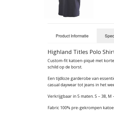
Plaid - Blanket
Kiltpin
Schoenen
Glengarry en H
Sieraden
Kiltstrap
Bracelet
Product Informatie
Speci
Sleutelhanger
Manchet - knop
Broach
Highland Titles Polo Shir
Verzenddozen
Plaid Broache
Hanging
Custom-fit katoen-piqué met kort
Sas - Flyplaid
Scarf Ring / Fib
schild op de borst.
Sgian Dubh
Een tijdloze garderobe van essenti
casual daywear tot jeans in het we
Sporran
Verkrijgbaar in 5 maten. S – 38, M –
Fabric 100% pre-gekrompen katoe