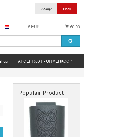
€ EUR
€0.00
rhuur
AFGEPRIJST - UITVERKOOP
es
Populair Product