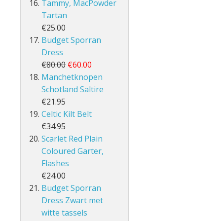
Tammy, MacPowder
Tartan
€25.00
Budget Sporran
Dress
€80.00
€60.00
Manchetknopen
Schotland Saltire
€21.95
Celtic Kilt Belt
€34.95
Scarlet Red Plain
Coloured Garter,
Flashes
€24.00
Budget Sporran
Dress Zwart met
witte tassels