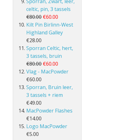
Sporran, Zwart, leer,
celtic, pin, 3 tassels
€80.00
€60.00
Kilt Pin Birlinn-West
Highland Galley
€28.00
Sporran Celtic, hert,
3 tassels, bruin
€80.00
€60.00
Vlag - MacPowder
€60.00
Sporran, Bruin leer,
3 tassels + riem
€49.00
MacPowder Flashes
€14.00
Logo MacPowder
€5.00