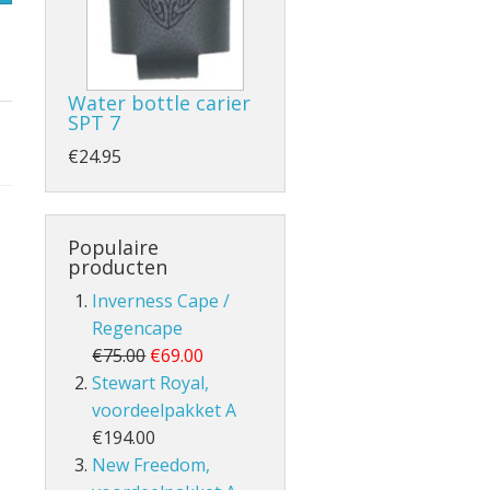
Water bottle carier
SPT 7
- en Volle Kilt
€24.95
Populaire
producten
Inverness Cape /
lt
Regencape
€75.00
€69.00
Stewart Royal,
voordeelpakket A
€194.00
New Freedom,