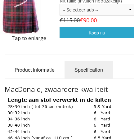
Highland Titles
Kilt taille (Invullen noodzakelijk)
Verhuur
€115.00
€90.00
AFGEPRIJST - UITVERKOOP
Koop nu
Tap to enlarge
Product Informatie
Specification
MacDonald, zwaardere kwaliteit