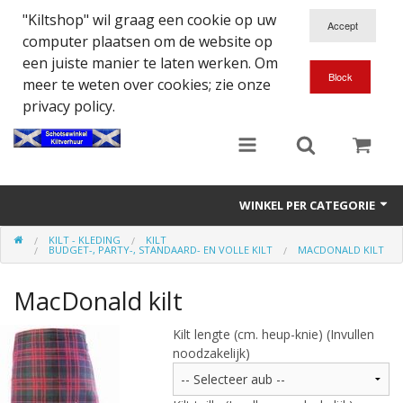
"Kiltshop" wil graag een cookie op uw
computer plaatsen om de website op
een juiste manier te laten werken. Om
meer te weten over cookies; zie onze
privacy policy.
WINKEL PER CATEGORIE
KILT - KLEDING
KILT
Accessoires
BUDGET-, PARTY-, STANDAARD- EN VOLLE KILT
MACDONALD KILT
Doedelzakspeler
MacDonald kilt
Eten en Drinken
Kilt lengte (cm. heup-knie) (Invullen
noodzakelijk)
Kilt - Kleding