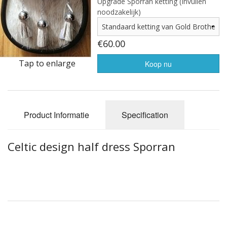
Highland Titles
Upgrade Sporran ketting (Invullen
noodzakelijk)
Verhuur
€60.00
AFGEPRIJST - UITVERKOOP
Tap to enlarge
Koop nu
Product Informatie
Specification
Celtic design half dress Sporran