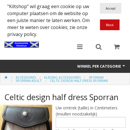
"Kiltshop" wil graag een cookie op uw
computer plaatsen om de website op
een juiste manier te laten werken. Om
meer te weten over cookies; zie onze
privacy policy.
WINKEL PER CATEGORIE
ACCESSOIRES
KLEDING ACCESSSOIRES
SPORRAN
Accessoires
SPORRAN ADULT
CELTIC DESIGN HALF DRESS SPORRAN
Doedelzakspeler
Celtic design half dress Sporran
Eten en Drinken
Uw omtrek (taille) in Centimeters
(Invullen noodzakelijk)
Kilt - Kleding