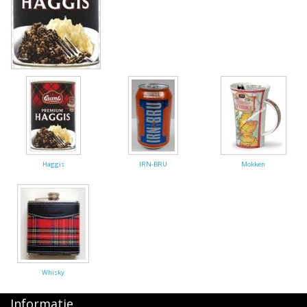
Highland Titles
Verhuur
AFGEPRIJST - UITVERKOOP
Haggis
IRN-BRU
Mokken
Whisky
Informatie