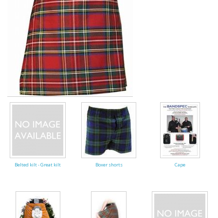
Highland Titles
Verhuur
AFGEPRIJST - UITVERKOOP
Belted kilt - Great kilt
Boxer shorts
Cape