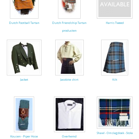
Dutch Football Tartan
Dutch Friendship Tartan
Harris Tweed
producten
Jacket
Jacobite shirt
Kilt
Shawl - Omslagdoek - Stola
Kousen - Piper Hose
Overhemd