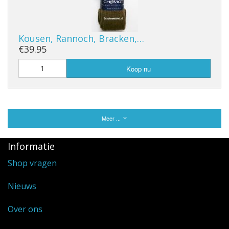
Kousen, Rannoch, Bracken,…
€39.95
Koop nu
Meer ...
Informatie
Shop vragen
Nieuws
Over ons