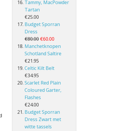
Tammy, MacPowder
Tartan
€25.00
Budget Sporran
Dress
€80.00
€60.00
Manchetknopen
Schotland Saltire
€21.95
Celtic Kilt Belt
€34.95
Scarlet Red Plain
Coloured Garter,
Flashes
€24.00
Budget Sporran
d
Dress Zwart met
witte tassels