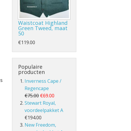
Waistcoat Highland
Green Tweed, maat
50
- en Volle Kilt
€119.00
Populaire
producten
ns
Inverness Cape /
lt
Regencape
€75.00
€69.00
Stewart Royal,
voordeelpakket A
€194.00
New Freedom,