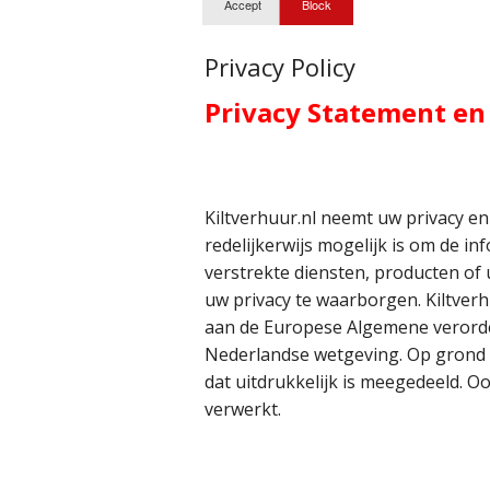
Plaid - Blanket
Kiltpin
Privacy Policy
Schoenen
Glengarry en H
Privacy Statement en 
Sieraden
Kiltstrap
Bracelet
Sleutelhanger
Manchet - knop
Broach
Kiltverhuur.nl neemt uw privacy e
Verzenddozen
Plaid Broache
Hanging
redelijkerwijs mogelijk is om de i
Sas - Flyplaid
Scarf Ring / Fib
verstrekte diensten, producten o
uw privacy te waarborgen. Kiltver
Sgian Dubh
aan de Europese Algemene verord
Nederlandse wetgeving. Op grond 
Sporran
dat uitdrukkelijk is meegedeeld. O
verwerkt.