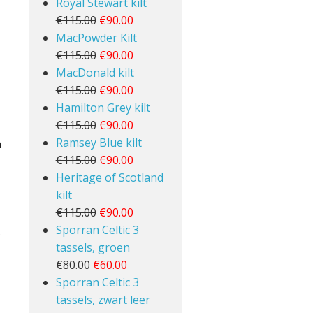
Royal Stewart kilt
€115.00
€90.00
MacPowder Kilt
€115.00
€90.00
MacDonald kilt
€115.00
€90.00
Hamilton Grey kilt
€115.00
€90.00
Ramsey Blue kilt
n
€115.00
€90.00
Heritage of Scotland
kilt
€115.00
€90.00
Sporran Celtic 3
.
tassels, groen
€80.00
€60.00
Sporran Celtic 3
tassels, zwart leer