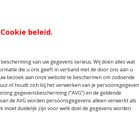
Jacobite shirt
eadware
Kilt
Kilt Dames
Cookie beleid.
Kousen - Piper Hose
Budget-, Party-, Standaard
en
Manchetknopen
Overhemd
Kilt, voordeelpakket A
n bescherming van uw gegevens serieus. Wij doen alles wat
Knopen
Shawl - Omslagdoek - Stola
Kilt, voordeelpakket B
nformatie die u ons geeft in verband met de door ons aan u
ula
Stropdassen / Tie
Kilt, voordeelpakket C
Bow tie
f uw bezoek aan onze website te beschermen om zodoende
huur.nl houdt zich bij het verwerken van je persoonsgegeve
Tammy
Dutch Friendship Tartan Ki
Stropdas
ening gegevensbescherming (“AVG”) en de geldende
van de AVG worden persoonsgegevens alleen verwerkt als
Sporran Adult
Tartan
MacPowder Kilt
Tie
ok moet duidelijk zijn voor welk doel de gegevens worden
Sporran Child
Trousers_Tartan
Tassels
Vest - Waistcoat