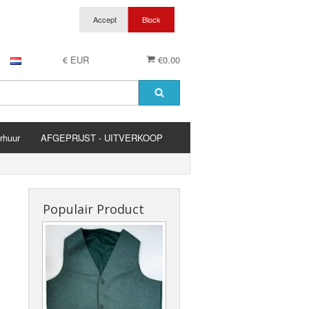
€ EUR
€0.00
rhuur
AFGEPRIJST - UITVERKOOP
es
Populair Product