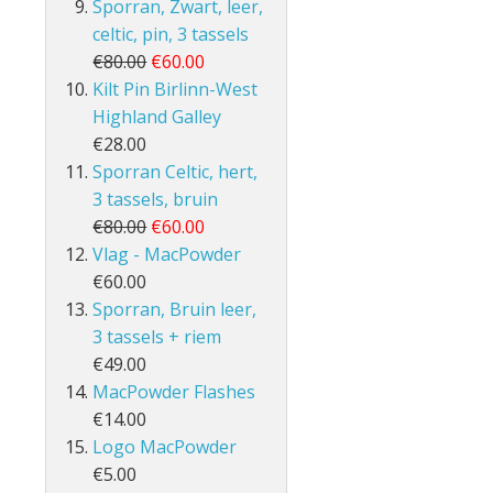
Sporran, Zwart, leer,
celtic, pin, 3 tassels
€80.00
€60.00
Kilt Pin Birlinn-West
Highland Galley
€28.00
Sporran Celtic, hert,
3 tassels, bruin
€80.00
€60.00
Vlag - MacPowder
€60.00
Sporran, Bruin leer,
3 tassels + riem
€49.00
MacPowder Flashes
€14.00
Logo MacPowder
€5.00