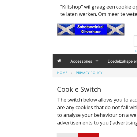
"Kiltshop" wil graag een cookie 
te laten werken. Om meer te weten
Ui
Accessoires
Doedelzakspeler
HOME
PRIVACY POLICY
Kleding accesssoires
Belt
Cookie Switch
Collector items en Curiosa
MacPowder acce
Cap Badges Ou
The switch below allows you to acc
Decoratie
Buckle
Militairy Collect
are any cookies that do not fall wit
to analyse your behaviour on a webs
Doedelzak - Piper - muziek benodigd
Cap Badges
Wapenschild
advertisements to you ('advertising
Mondkapjes
Flashes