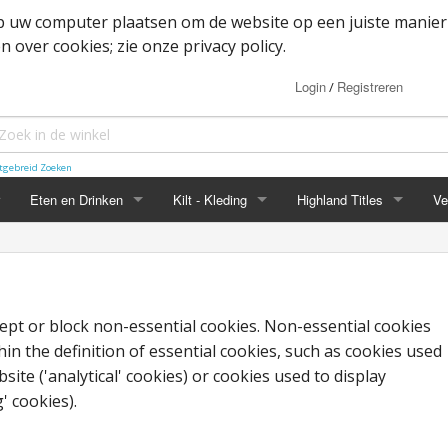
op uw computer plaatsen om de website op een juiste manier
 over cookies; zie onze privacy policy.
Login
Registreren
/
tgebreid Zoeken
Eten en Drinken
Kilt - Kleding
Highland Titles
Ve
Haggis
Belted kilt - Great kilt
Highland Titles accessoir
ssoires
d
IRN-BRU
Boxer shorts
ept or block non-essential cookies. Non-essential cookies
or items
Mokken
Cape
hin the definition of essential cookies, such as cookies used
ite ('analytical' cookies) or cookies used to display
heden
Whisky
Dutch Friendship Tartan producten
' cookies).
Jacket