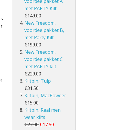
voordeelpakket A
met PARTY Kilt
€149.00
ns
New Freedom,
ar
voordeelpakket B,
met Party Kilt
€199.00
New Freedom,
voordeelpakket C
met PARTY kilt
€229.00
en
Kiltpin, Tulp
€31.50
Kiltpin, MacPowder
€15.00
Kiltpin, Real men
wear kilts
€27.00
€17.50