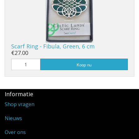
Scarf Ring - Fibula, Green, 6 cm
€27.00
Koop nu
Informatie
Shop vragen
Nieuws
Over ons