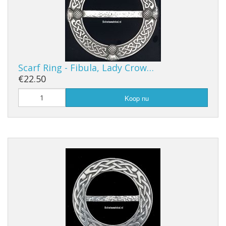
Scarf Ring - Fibula, Lady Crow…
€22.50
Koop nu