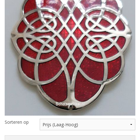
Highland Titles
Verhuur
AFGEPRIJST - UITVERKOOP
Sorteren op