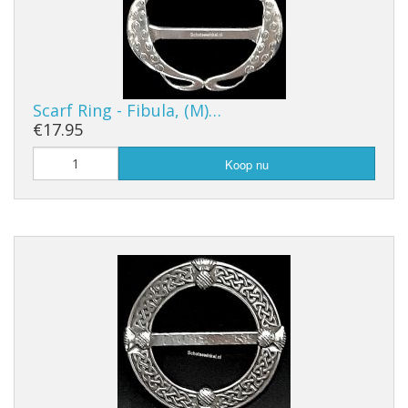
Scarf Ring - Fibula, (M)…
€17.95
Koop nu