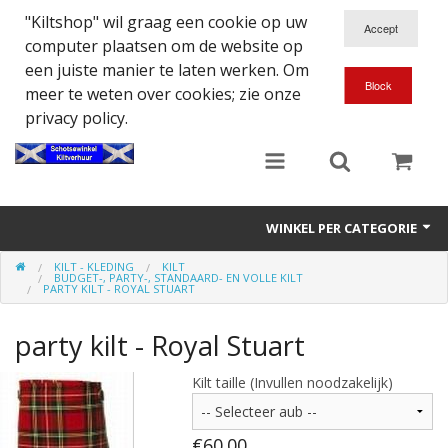
"Kiltshop" wil graag een cookie op uw
computer plaatsen om de website op
een juiste manier te laten werken. Om
meer te weten over cookies; zie onze
privacy policy.
WINKEL PER CATEGORIE
KILT - KLEDING
KILT
Accessoires
BUDGET-, PARTY-, STANDAARD- EN VOLLE KILT
PARTY KILT - ROYAL STUART
Doedelzakspeler
party kilt - Royal Stuart
Eten en Drinken
Kilt taille (Invullen noodzakelijk)
Kilt - Kleding
€60.00