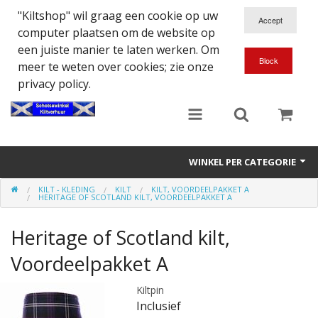
"Kiltshop" wil graag een cookie op uw
computer plaatsen om de website op
een juiste manier te laten werken. Om
meer te weten over cookies; zie onze
privacy policy.
WINKEL PER CATEGORIE
KILT - KLEDING
KILT
KILT, VOORDEELPAKKET A
Accessoires
HERITAGE OF SCOTLAND KILT, VOORDEELPAKKET A
Doedelzakspeler
Heritage of Scotland kilt,
Eten en Drinken
Voordeelpakket A
Kilt - Kleding
Kiltpin
Inclusief